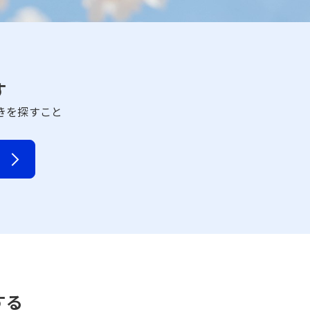
す
きを探すこと
する