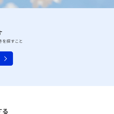
す
きを探すこと
する