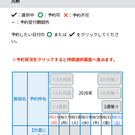
凡例
：選択中
：予約可
：予約不可
：予約受付期間外
予約したい日付の
または
をクリックしてくださ
い。
予約したい日付の予約可能マーク、又は選択中のマークをク
予約カレンダー
施設と日付の予約表です。縦が施設、横が日付となっていて、希
※予約状況をクリックすると時間選択画面へ進みます。
2026年
施設名
予約枠名
08/16
08/17
08/18
08/19
08/20
08/21
08/22
(日)
(月)
(火)
(水)
(木)
(金)
(土)
【対面に