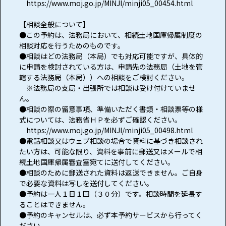
https://www.moj.go.jp/MINJI/minji05_00454.html
【相談全般について】
●この予約は、法務局において、相続土地国庫帰属制度の
相談対応を行うためのものです。
●相談はどの法務局（本局）でも対応可能ですが、具体的
に申請を検討されている方は、申請先の法務局（土地を管
轄する法務局（本局））への相談をご検討ください。
※法務局の支局・出張所では相談は受け付けていませ
ん。
●相談の際の留意事項、準備いただく書類・相談票等の様
式については、法務省ＨＰを必ずご確認ください。
https://www.moj.go.jp/MINJI/minji05_00498.html
●電話相談又はウェブ相談の場合で資料に基づき相談され
たい方は、可能な限り、資料を事前に郵送又はメールで相
続土地国庫帰属審査室宛てに送付してください。
●相談のために郵送された資料は返送できません。ご自身
で必要な資料は写しを送付してください。
●予約は一人１日１回（３０分）です。相談時間を延長す
ることはできません。
●予約のキャンセルは、必ず本予約サービスから行ってく
ださい。